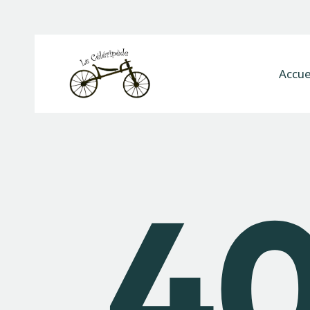
Accue
4