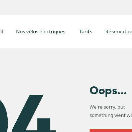
Accueil
Nos vélos électriques
il
Nos vélos électriques
Tarifs
Réservatio
Tarifs
Réservation
Balades
Galerie
04
Oops...
Contact
We're sorry, but
something went wr