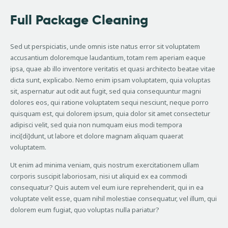
Full Package Cleaning
Sed ut perspiciatis, unde omnis iste natus error sit voluptatem
accusantium doloremque laudantium, totam rem aperiam eaque
ipsa, quae ab illo inventore veritatis et quasi architecto beatae vitae
dicta sunt, explicabo. Nemo enim ipsam voluptatem, quia voluptas
sit, aspernatur aut odit aut fugit, sed quia consequuntur magni
dolores eos, qui ratione voluptatem sequi nesciunt, neque porro
quisquam est, qui dolorem ipsum, quia dolor sit amet consectetur
adipisci velit, sed quia non numquam eius modi tempora
inci[di]dunt, ut labore et dolore magnam aliquam quaerat
voluptatem.
Ut enim ad minima veniam, quis nostrum exercitationem ullam
corporis suscipit laboriosam, nisi ut aliquid ex ea commodi
consequatur? Quis autem vel eum iure reprehenderit, qui in ea
voluptate velit esse, quam nihil molestiae consequatur, vel illum, qui
dolorem eum fugiat, quo voluptas nulla pariatur?