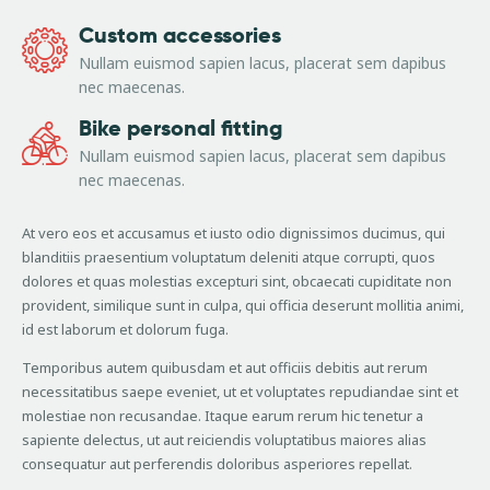
Custom accessories
Nullam euismod sapien lacus, placerat sem dapibus
nec maecenas.
Bike personal fitting
Nullam euismod sapien lacus, placerat sem dapibus
nec maecenas.
At vero eos et accusamus et iusto odio dignissimos ducimus, qui
blanditiis praesentium voluptatum deleniti atque corrupti, quos
dolores et quas molestias excepturi sint, obcaecati cupiditate non
provident, similique sunt in culpa, qui officia deserunt mollitia animi,
id est laborum et dolorum fuga.
Temporibus autem quibusdam et aut officiis debitis aut rerum
necessitatibus saepe eveniet, ut et voluptates repudiandae sint et
molestiae non recusandae. Itaque earum rerum hic tenetur a
sapiente delectus, ut aut reiciendis voluptatibus maiores alias
consequatur aut perferendis doloribus asperiores repellat.