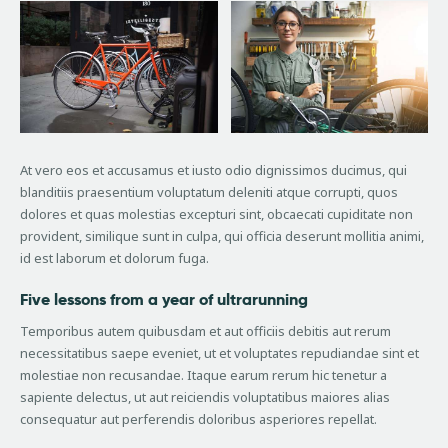
At vero eos et accusamus et iusto odio dignissimos ducimus, qui
blanditiis praesentium voluptatum deleniti atque corrupti, quos
dolores et quas molestias excepturi sint, obcaecati cupiditate non
provident, similique sunt in culpa, qui officia deserunt mollitia animi,
id est laborum et dolorum fuga.
Five lessons from a year of ultrarunning
Temporibus autem quibusdam et aut officiis debitis aut rerum
necessitatibus saepe eveniet, ut et voluptates repudiandae sint et
molestiae non recusandae. Itaque earum rerum hic tenetur a
sapiente delectus, ut aut reiciendis voluptatibus maiores alias
consequatur aut perferendis doloribus asperiores repellat.